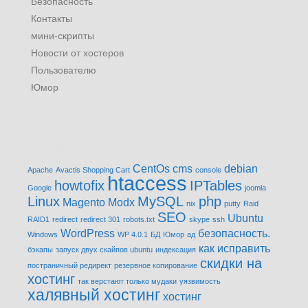
Безопасность
Контакты
мини-скрипты
Новости от хостеров
Пользователю
Юмор
Метки
CentOs
cms
debian
Apache
Avactis Shopping Cart
console
htaccess
howtofix
IPTables
Google
joomla
Linux
MySQL
php
Magento
Modx
nix
putty
Raid
SEO
Ubuntu
RAID1
redirect
redirect 301
robots.txt
skype
ssh
WordPress
безопасность.
Windows
WP 4.0.1
БД
Юмор
ад
как исправить
бэкапы
запуск двух скайпов ubuntu
индексация
скидки на
постраничный редирект
резервное копирование
хостинг
так верстают только мудаки
уязвимость
халявный хостинг
хостинг