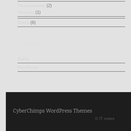
(2)
Пользователю
(1)
Windows
(6)
Юмор
WordPress
Войти
WordPress
CyberChimps WordPress Themes
© IT notes