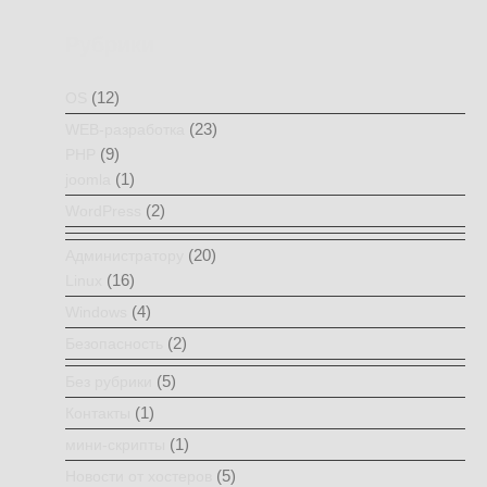
Рубрики
(12)
OS
(23)
WEB-разработка
(9)
PHP
(1)
joomla
(2)
WordPress
(20)
Администратору
(16)
Linux
(4)
Windows
(2)
Безопасность
(5)
Без рубрики
(1)
Контакты
(1)
мини-скрипты
(5)
Новости от хостеров