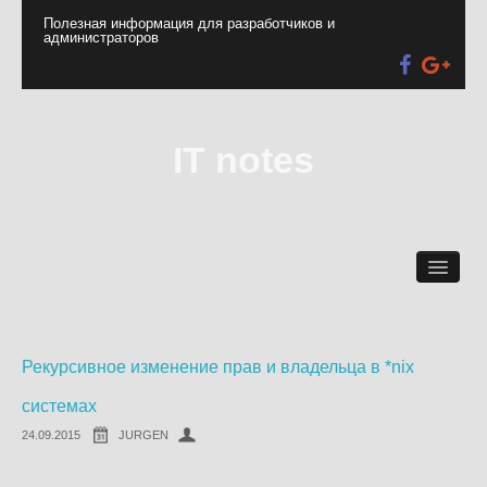
Полезная информация для разработчиков и
администраторов
IT notes
Web-Разработка
Администратору
Пользователю
Новости от хостеров
Рекурсивное изменение прав и владельца в *nix
Контакты
системах
Юмор
24.09.2015
JURGEN