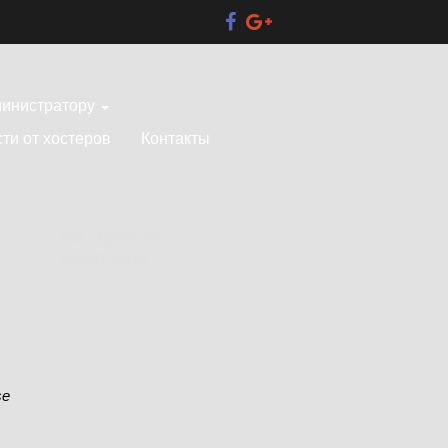
инистратору
ти от хостеров
Контакты
На правах
рекламы
se