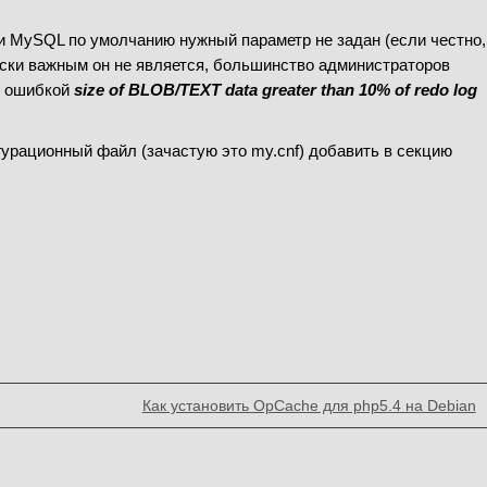
ии MySQL по умолчанию нужный параметр не задан (если честно,
ически важным он не является, большинство администраторов
с ошибкой
size of BLOB/TEXT data greater than 10% of redo log
урационный файл (зачастую это my.cnf) добавить в секцию
Как установить OpCache для php5.4 на Debian