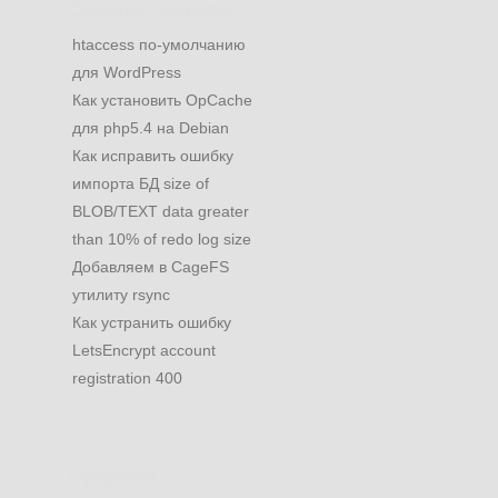
Свежие записи
htaccess по-умолчанию
для WordPress
Как установить OpCache
для php5.4 на Debian
Как исправить ошибку
импорта БД size of
BLOB/TEXT data greater
than 10% of redo log size
Добавляем в CageFS
утилиту rsync
Как устранить ошибку
LetsEncrypt account
registration 400
Рубрики