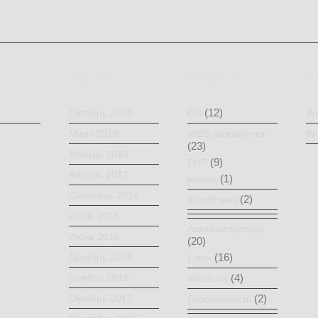
Архив
Рубрики
W
(12)
Октябрь 2020
OS
Во
Март 2018
WEB-разработка
Wo
(23)
Январь 2018
(9)
PHP
Апрель 2017
(1)
joomla
Сентябрь 2016
(2)
WordPress
Июль 2016
Администратору
Июнь 2016
(20)
Декабрь 2015
(16)
Linux
Ноябрь 2015
(4)
Windows
Октябрь 2015
(2)
Безопасность