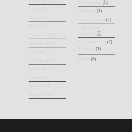
Сентябрь 2015
(5)
Без рубрики
Июнь 2015
(1)
Контакты
Май 2015
(1)
мини-скрипты
Март 2015
Новости от
(5)
хостеров
Февраль 2015
(2)
Пользователю
Декабрь 2014
(1)
Windows
Ноябрь 2014
(6)
Юмор
Октябрь 2014
Сентябрь 2014
Июль 2014
Март 2014
Август 2013