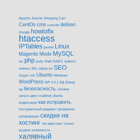
Метки
Apache
Avactis Shopping Cart
CentOs
cms
debian
console
howtofix
Google
htaccess
IPTables
Linux
joomla
MySQL
Magento
Modx
php
nix
putty
Raid
RAID1
redirect
SEO
redirect 301
robots.txt
Ubuntu
skype
ssh
Windows
WordPress
WP 4.0.1
БД
Юмор
безопасность.
ад
бэкапы
запуск двух скайпов ubuntu
как исправить
индексация
постраничный редирект
резервное
скидки на
копирование
хостинг
так верстают только
мудаки
уязвимость
халявный