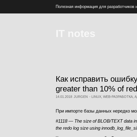
Полезная информация для разработчиков 
IT notes
Как исправить ошибку
greater than 10% of red
14.01.2018
JURGEN
-
LINUX
,
WEB-РАЗРАБОТКА
,
А
При импорте базы данных нередко мо
#1118 — The size of BLOB/TEXT data inser
the redo log size using innodb_log_file_si