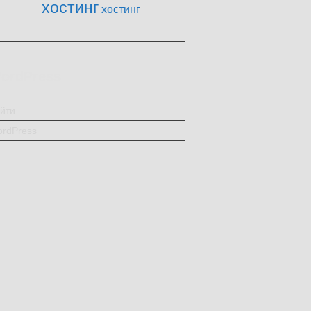
хостинг
хостинг
ordPress
йти
rdPress